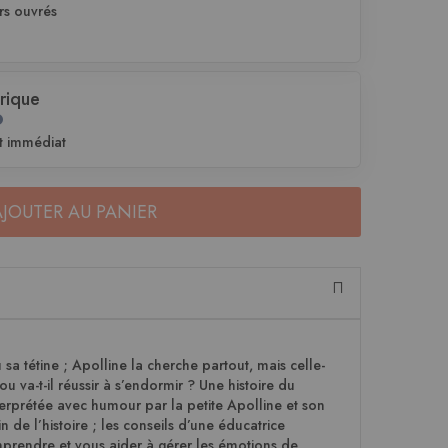
rs ouvrés
rique
t immédiat
AJOUTER AU PANIER
u sa tétine ; Apolline la cherche partout, mais celle-
 va-t-il réussir à s’endormir ? Une histoire du
nterprétée avec humour par la petite Apolline et son
 de l’histoire ; les conseils d’une éducatrice
rendre et vous aider à gérer les émotions de