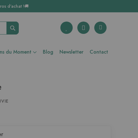
ros d'achat !🚚
Rechercher
ons du Moment
Blog
Newsletter
Contact
e
NVIE
er