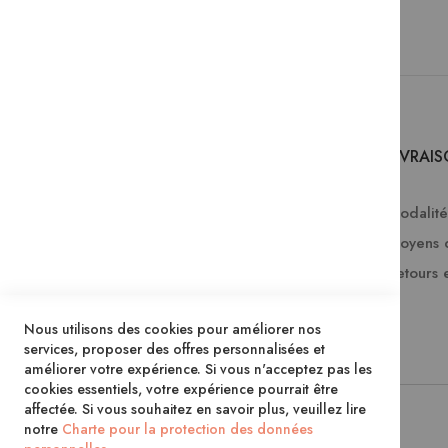
SERVICES
LIVRAI
Comment passer une commande ?
Modalités
Commande professionnelle
Moyens 
FAQ
Retours 
Lire en numérique
Nous utilisons des cookies pour améliorer nos
Inscription à la newsletter
services, proposer des offres personnalisées et
améliorer votre expérience. Si vous n'acceptez pas les
cookies essentiels, votre expérience pourrait être
affectée. Si vous souhaitez en savoir plus, veuillez lire
notre
Charte pour la protection des données