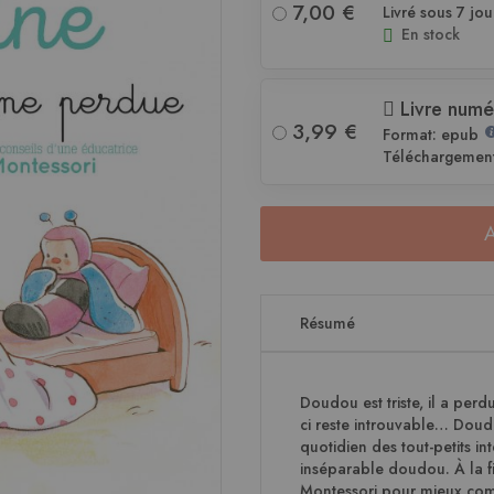
7,00 €
Livré sous 7 jou
En stock
Livre numé
3,99 €
Format: epub
Téléchargemen
Résumé
Doudou est triste, il a perd
ci reste introuvable… Doudou
quotidien des tout-petits i
inséparable doudou. À la fin
Montessori pour mieux comp