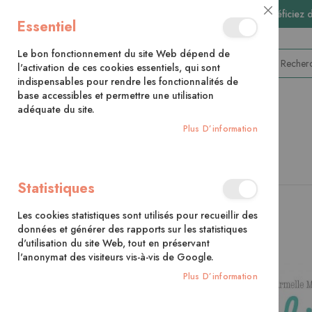
🚚 Bénéficiez 
Close
Essentiel
Cookie
Bar
Le bon fonctionnement du site Web dépend de
l'activation de ces cookies essentiels, qui sont
indispensables pour rendre les fonctionnalités de
base accessibles et permettre une utilisation
adéquate du site.
CATÉGORIES
Plus D’information
Accueil
La tétine perdue
Statistiques
Skip
to
Les cookies statistiques sont utilisés pour recueillir des
the
données et générer des rapports sur les statistiques
end
d'utilisation du site Web, tout en préservant
of
l'anonymat des visiteurs vis-à-vis de Google.
the
images
Plus D’information
gallery