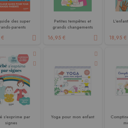
guide des super
Petites tempêtes et
L'enfan
rands-parents
grands changements
 €
16,95 €
18,95 €
é s'exprime par
Yoga pour mon enfant
Comptine
signes
mo