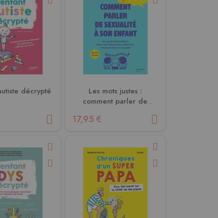
autiste décrypté
Les mots justes :
comment parler de
sexualité à son enfant -
17,95 €
Un guide bienveillant
pour une éducation
affective, relationnelle et
sexuelle