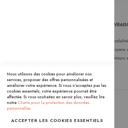
SERVICES
LIVRAI
Comment passer une commande ?
Modalités
Commande professionnelle
Moyens 
FAQ
Retours 
Lire en numérique
Nous utilisons des cookies pour améliorer nos
Inscription à la newsletter
services, proposer des offres personnalisées et
améliorer votre expérience. Si vous n'acceptez pas les
cookies essentiels, votre expérience pourrait être
affectée. Si vous souhaitez en savoir plus, veuillez lire
notre
Charte pour la protection des données
personnelles
ACCEPTER LES COOKIES ESSENTIELS