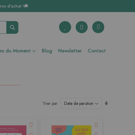
ros d'achat !🚚
Rechercher
ons du Moment
Blog
Newsletter
Contact
Par
Trier par
ordre
croissant