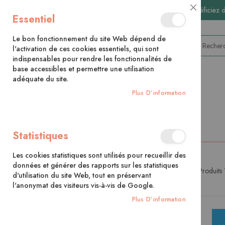
🚚 Bénéficiez 
Close
Essentiel
Cookie
Bar
Le bon fonctionnement du site Web dépend de
l'activation de ces cookies essentiels, qui sont
indispensables pour rendre les fonctionnalités de
base accessibles et permettre une utilisation
adéquate du site.
CATÉGORIES
Plus D’information
Accueil
Parents-enfants
Pédagogie
Statistiques
Les cookies statistiques sont utilisés pour recueillir des
données et générer des rapports sur les statistiques
Produits
PRIX
d'utilisation du site Web, tout en préservant
l'anonymat des visiteurs vis-à-vis de Google.
Plus D’information