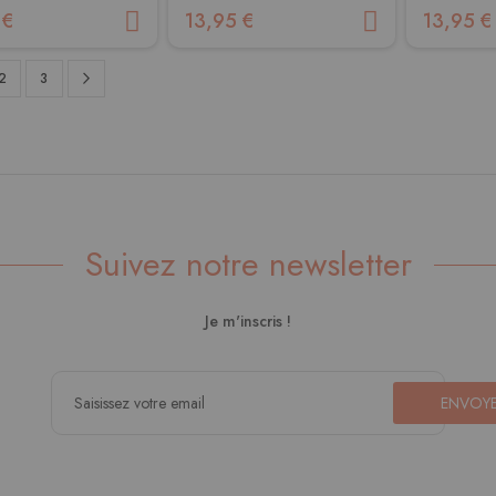
 €
13,95 €
13,95 €
Page
Suivant
sez actuellement la page
Page
Page
2
3
Suivez notre newsletter
Je m'inscris !
ENVOY