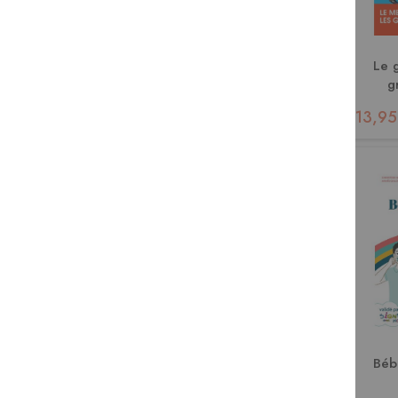
Le 
g
13,95
Béb