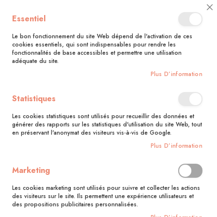
🚚 Bénéficiez d'une livraison à 0,01€ en France métropolitaine et
Cl
Essentiel
Belgique dès 35 euros d'achat !🚚
C
Ba
Le bon fonctionnement du site Web dépend de l'activation de ces
cookies essentiels, qui sont indispensables pour rendre les
fonctionnalités de base accessibles et permettre une utilisation
adéquate du site.
Rechercher
Plus D’information
Accueil
Jeux
Statistiques
Jeux
Les cookies statistiques sont utilisés pour recueillir des données et
Pa
générer des rapports sur les statistiques d'utilisation du site Web, tout
Filtrer par
Trier par
en préservant l'anonymat des visiteurs vis-à-vis de Google.
or
cr
Produits
1
-
12
sur
39
Plus D’information
Marketing
Les cookies marketing sont utilisés pour suivre et collecter les actions
des visiteurs sur le site. Ils permettent une expérience utilisateurs et
des propositions publicitaires personnalisées.