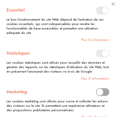
🚚 Bénéficiez d'une livraison à 0,01€ en France métropolitaine et
Essentiel
Belgique dès 35 euros d'achat !🚚
Le bon fonctionnement du site Web dépend de l'activation de ces
cookies essentiels, qui sont indispensables pour rendre les
fonctionnalités de base accessibles et permettre une utilisation
adéquate du site.
Rechercher
Plus D’information
Accueil
L'atelier créations nature
Statistiques
Skip
to
Les cookies statistiques sont utilisés pour recueillir des données et
the
générer des rapports sur les statistiques d'utilisation du site Web, tout
end
en préservant l'anonymat des visiteurs vis-à-vis de Google.
of
Plus D’information
the
images
gallery
Marketing
Les cookies marketing sont utilisés pour suivre et collecter les actions
des visiteurs sur le site. Ils permettent une expérience utilisateurs et
des propositions publicitaires personnalisées.