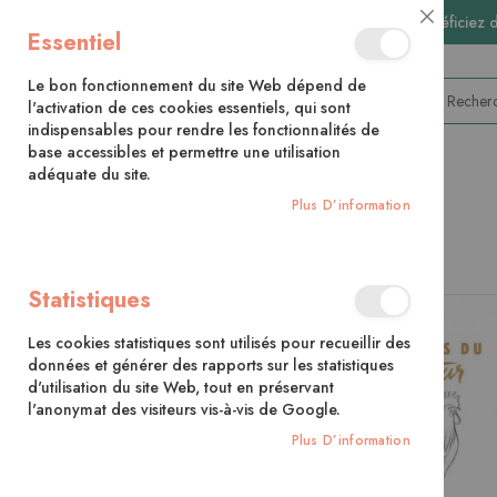
🚚 Bénéficiez 
Close
Essentiel
Cookie
Bar
Le bon fonctionnement du site Web dépend de
l'activation de ces cookies essentiels, qui sont
indispensables pour rendre les fonctionnalités de
base accessibles et permettre une utilisation
adéquate du site.
CATÉGORIES
Plus D’information
Accueil
Dessiner les animaux
Statistiques
Skip
to
Les cookies statistiques sont utilisés pour recueillir des
the
données et générer des rapports sur les statistiques
end
d'utilisation du site Web, tout en préservant
of
l'anonymat des visiteurs vis-à-vis de Google.
the
images
Plus D’information
gallery