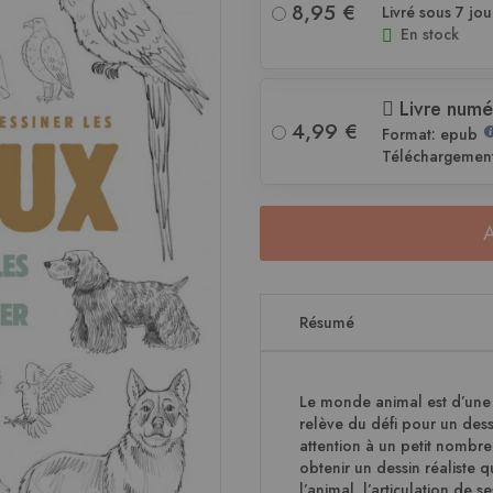
8,95 €
Livré sous 7 jou
En stock
Livre numé
4,99 €
Format: epub
Téléchargemen
Résumé
Le monde animal est d’une 
relève du défi pour un dessi
attention à un petit nombre
obtenir un dessin réaliste q
l’animal, l’articulation de