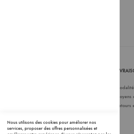
SERVICES
LIVRAI
Comment passer une commande ?
Modalités
Commande professionnelle
Moyens 
FAQ
Retours 
Lire en numérique
Nous utilisons des cookies pour améliorer nos
Inscription à la newsletter
services, proposer des offres personnalisées et