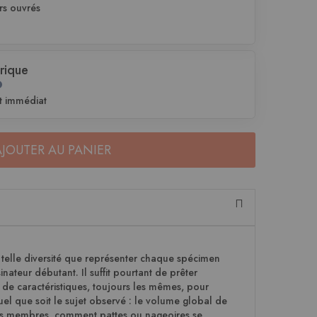
rs ouvrés
rique
t immédiat
AJOUTER AU PANIER
telle diversité que représenter chaque spécimen
nateur débutant. Il suffit pourtant de prêter
 de caractéristiques, toujours les mêmes, pour
uel que soit le sujet observé : le volume global de
 ses membres, comment pattes ou nageoires se