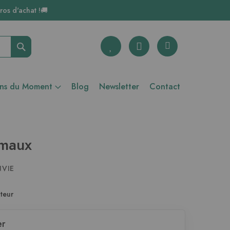
ros d'achat !🚚
Rechercher
ons du Moment
Blog
Newsletter
Contact
imaux
NVIE
teur
er