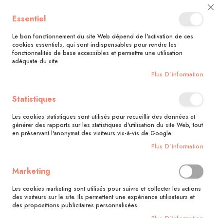
🚚 Bénéficiez d'une livraison à 0,01€ en France métropolitaine et
Cl
Essentiel
Belgique dès 35 euros d'achat !🚚
C
Ba
Le bon fonctionnement du site Web dépend de l'activation de ces
cookies essentiels, qui sont indispensables pour rendre les
fonctionnalités de base accessibles et permettre une utilisation
adéquate du site.
Rechercher
Plus D’information
Accueil
La cuisine de l'immunité
Statistiques
Skip
to
Les cookies statistiques sont utilisés pour recueillir des données et
the
générer des rapports sur les statistiques d'utilisation du site Web, tout
end
en préservant l'anonymat des visiteurs vis-à-vis de Google.
of
Plus D’information
the
images
gallery
Marketing
Les cookies marketing sont utilisés pour suivre et collecter les actions
des visiteurs sur le site. Ils permettent une expérience utilisateurs et
des propositions publicitaires personnalisées.