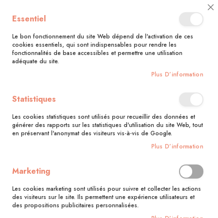
🚚 Bénéficiez d'une livraison à 0,01€ en France métropolitaine et
Cl
Essentiel
Belgique dès 35 euros d'achat !🚚
C
Ba
Le bon fonctionnement du site Web dépend de l'activation de ces
cookies essentiels, qui sont indispensables pour rendre les
fonctionnalités de base accessibles et permettre une utilisation
adéquate du site.
Rechercher
Plus D’information
Accueil
Adorable pique-nique
Statistiques
Skip
to
Les cookies statistiques sont utilisés pour recueillir des données et
the
générer des rapports sur les statistiques d'utilisation du site Web, tout
end
en préservant l'anonymat des visiteurs vis-à-vis de Google.
of
Plus D’information
the
images
gallery
Marketing
Les cookies marketing sont utilisés pour suivre et collecter les actions
des visiteurs sur le site. Ils permettent une expérience utilisateurs et
des propositions publicitaires personnalisées.