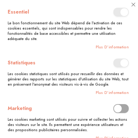
🚚 Bénéficiez d'une livraison à 0,01€ en France métropolitaine et
Cl
Essentiel
Belgique dès 35 euros d'achat !🚚
C
Ba
Le bon fonctionnement du site Web dépend de l'activation de ces
cookies essentiels, qui sont indispensables pour rendre les
fonctionnalités de base accessibles et permettre une utilisation
adéquate du site.
Rechercher
Plus D’information
Accueil
Cannage et rempaillage
Statistiques
Skip
to
Les cookies statistiques sont utilisés pour recueillir des données et
the
générer des rapports sur les statistiques d'utilisation du site Web, tout
end
en préservant l'anonymat des visiteurs vis-à-vis de Google.
of
Plus D’information
the
images
gallery
Marketing
Les cookies marketing sont utilisés pour suivre et collecter les actions
des visiteurs sur le site. Ils permettent une expérience utilisateurs et
des propositions publicitaires personnalisées.