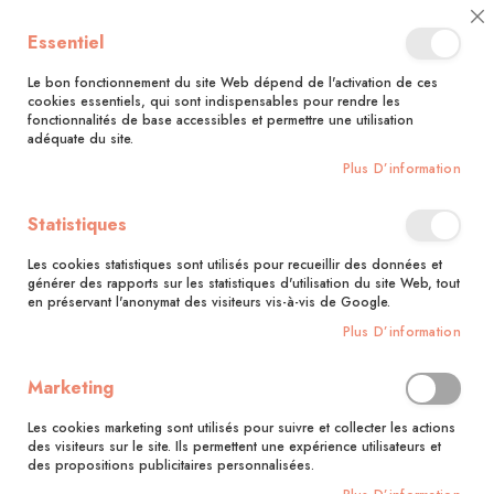
🚚 Bénéficiez d'une livraison à 0,01€ en France métropolitaine et
Cl
Essentiel
Belgique dès 35 euros d'achat !🚚
C
Ba
Le bon fonctionnement du site Web dépend de l'activation de ces
cookies essentiels, qui sont indispensables pour rendre les
fonctionnalités de base accessibles et permettre une utilisation
adéquate du site.
Rechercher
Plus D’information
Accueil
Escape game party - Le manoir hanté
Statistiques
Skip
to
Les cookies statistiques sont utilisés pour recueillir des données et
the
générer des rapports sur les statistiques d'utilisation du site Web, tout
end
en préservant l'anonymat des visiteurs vis-à-vis de Google.
of
Plus D’information
the
images
gallery
Marketing
Les cookies marketing sont utilisés pour suivre et collecter les actions
des visiteurs sur le site. Ils permettent une expérience utilisateurs et
des propositions publicitaires personnalisées.