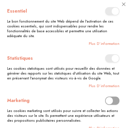
🚚 Bénéficiez d'une livraison à 0,01€ en France métropolitaine et
Cl
Essentiel
Belgique dès 35 euros d'achat !🚚
C
Ba
Le bon fonctionnement du site Web dépend de l'activation de ces
cookies essentiels, qui sont indispensables pour rendre les
fonctionnalités de base accessibles et permettre une utilisation
adéquate du site.
Rechercher
Plus D’information
Accueil
Yoga sur chaise super simple
Statistiques
Skip
to
Les cookies statistiques sont utilisés pour recueillir des données et
the
générer des rapports sur les statistiques d'utilisation du site Web, tout
end
en préservant l'anonymat des visiteurs vis-à-vis de Google.
of
Plus D’information
the
images
gallery
Marketing
Les cookies marketing sont utilisés pour suivre et collecter les actions
des visiteurs sur le site. Ils permettent une expérience utilisateurs et
des propositions publicitaires personnalisées.