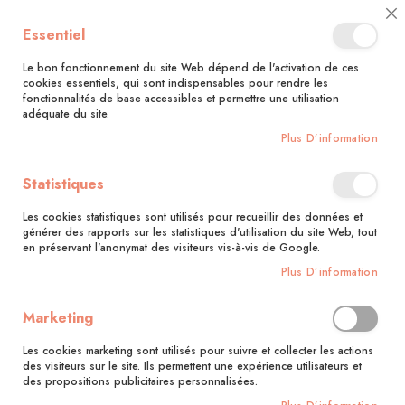
🚚 Bénéficiez d'une livraison à 0,01€ en France métropolitaine et
Cl
Essentiel
Belgique dès 35 euros d'achat !🚚
C
Ba
Le bon fonctionnement du site Web dépend de l'activation de ces
cookies essentiels, qui sont indispensables pour rendre les
fonctionnalités de base accessibles et permettre une utilisation
adéquate du site.
Rechercher
Plus D’information
Accueil
Easy Algérie : bases et recettes incontournables
Statistiques
Skip
to
Les cookies statistiques sont utilisés pour recueillir des données et
the
générer des rapports sur les statistiques d'utilisation du site Web, tout
end
en préservant l'anonymat des visiteurs vis-à-vis de Google.
of
Plus D’information
the
images
gallery
Marketing
Les cookies marketing sont utilisés pour suivre et collecter les actions
des visiteurs sur le site. Ils permettent une expérience utilisateurs et
des propositions publicitaires personnalisées.