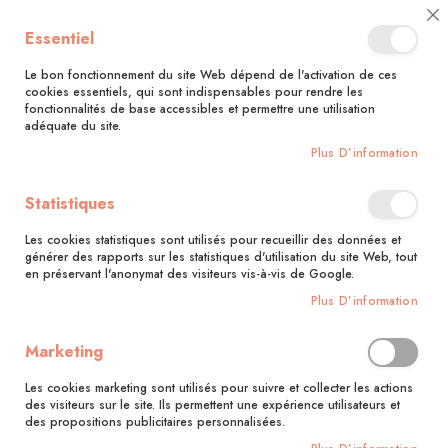
🚚 Bénéficiez d'une livraison à 0,01€ en France métropolitaine et
Cl
Essentiel
Belgique dès 35 euros d'achat !🚚
C
Ba
Le bon fonctionnement du site Web dépend de l'activation de ces
cookies essentiels, qui sont indispensables pour rendre les
fonctionnalités de base accessibles et permettre une utilisation
adéquate du site.
Rechercher
Plus D’information
Accueil
Apolline - Le jardin
Statistiques
Skip
to
Les cookies statistiques sont utilisés pour recueillir des données et
the
générer des rapports sur les statistiques d'utilisation du site Web, tout
end
en préservant l'anonymat des visiteurs vis-à-vis de Google.
of
Plus D’information
the
images
gallery
Marketing
Les cookies marketing sont utilisés pour suivre et collecter les actions
des visiteurs sur le site. Ils permettent une expérience utilisateurs et
des propositions publicitaires personnalisées.