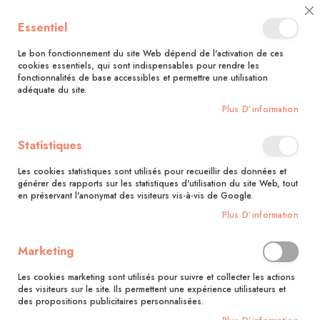
🚚 Bénéficiez d'une livraison à 0,01€ en France métropolitaine et
Cl
Essentiel
Belgique dès 35 euros d'achat !🚚
C
Ba
Le bon fonctionnement du site Web dépend de l'activation de ces
cookies essentiels, qui sont indispensables pour rendre les
fonctionnalités de base accessibles et permettre une utilisation
adéquate du site.
Rechercher
Plus D’information
Accueil
Collections
Faites tourner !
Statistiques
Faites tourner !
Les cookies statistiques sont utilisés pour recueillir des données et
7
articles
générer des rapports sur les statistiques d'utilisation du site Web, tout
en préservant l'anonymat des visiteurs vis-à-vis de Google.
Pa
Trier par
Plus D’information
or
dé
Marketing
Les cookies marketing sont utilisés pour suivre et collecter les actions
des visiteurs sur le site. Ils permettent une expérience utilisateurs et
des propositions publicitaires personnalisées.