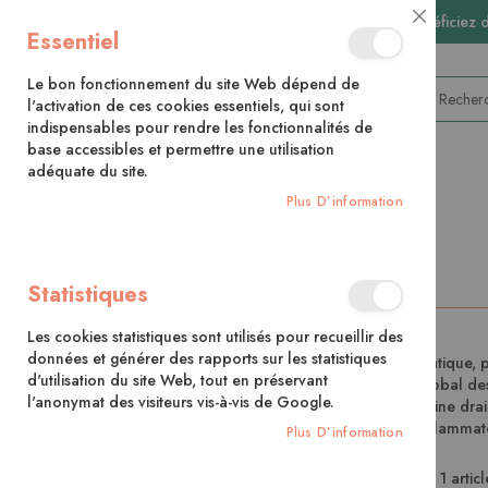
🚚 Bénéficiez 
Close
Essentiel
Cookie
Bar
Le bon fonctionnement du site Web dépend de
l'activation de ces cookies essentiels, qui sont
indispensables pour rendre les fonctionnalités de
base accessibles et permettre une utilisation
adéquate du site.
CATÉGORIES
Plus D’information
Accueil
Contributeur
Tehani Leprieur
Statistiques
Les cookies statistiques sont utilisés pour recueillir des
données et générer des rapports sur les statistiques
Tehani Leprieur est experte en drainage lymphatique, pr
d'utilisation du site Web, tout en préservant
ateliers à Paris dédiés à l’accompagnement global d
l'anonymat des visiteurs vis-à-vis de Google.
ADL : une approche en 7 piliers qui combine drain
inflammato
Plus D’information
1
articl