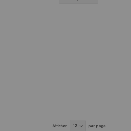
ordre
décroissant
Afficher
par page