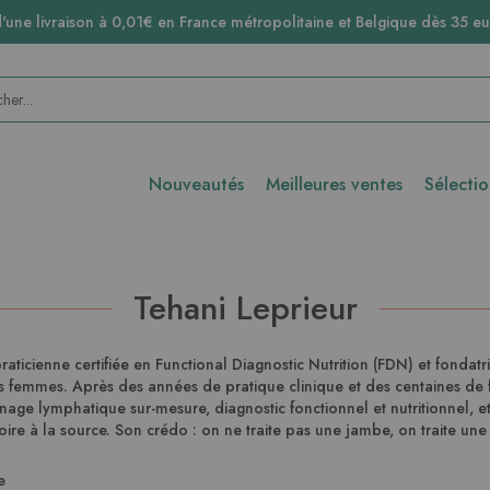
d'une livraison à 0,01€ en France métropolitaine et Belgique dès 35 eu
Nouveautés
Meilleures ventes
Sélecti
Tehani Leprieur
aticienne certifiée en Functional Diagnostic Nutrition (FDN) et fondat
es femmes. Après des années de pratique clinique et des centaines
age lymphatique sur-mesure, diagnostic fonctionnel et nutritionnel, et
ire à la source. Son crédo : on ne traite pas une jambe, on traite un
e