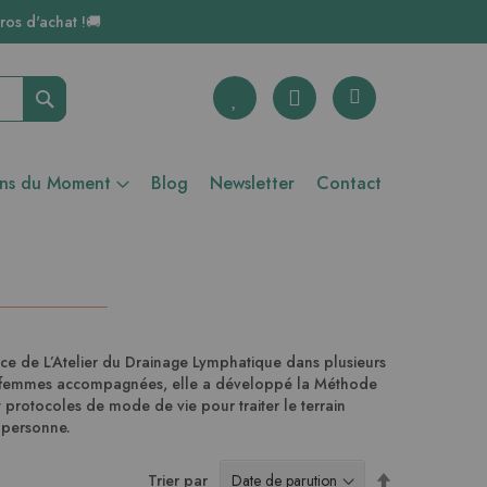
ros d'achat !🚚
Rechercher
ons du Moment
Blog
Newsletter
Contact
rice de L’Atelier du Drainage Lymphatique dans plusieurs
 de femmes accompagnées, elle a développé la Méthode
 protocoles de mode de vie pour traiter le terrain
e personne.
Par
Trier par