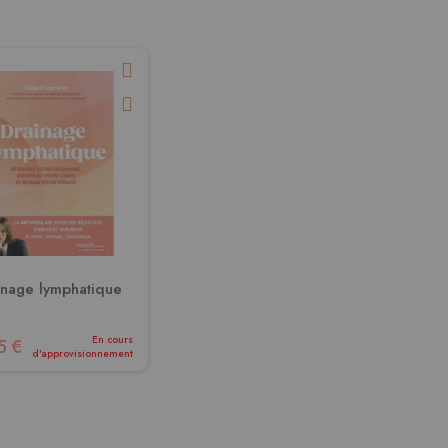
inage lymphatique
En cours
5 €
d'approvisionnement