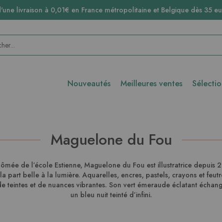
d'une livraison à 0,01€ en France métropolitaine et Belgique dès 35 eu
Nouveautés
Meilleures ventes
Sélecti
Maguelone du Fou
lômée de l’école Estienne, Maguelone du Fou est illustratrice depuis 2
la part belle à la lumière. Aquarelles, encres, pastels, crayons et feut
e de teintes et de nuances vibrantes. Son vert émeraude éclatant échan
un bleu nuit teinté d’infini.