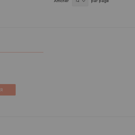
Afficher
par page
ER