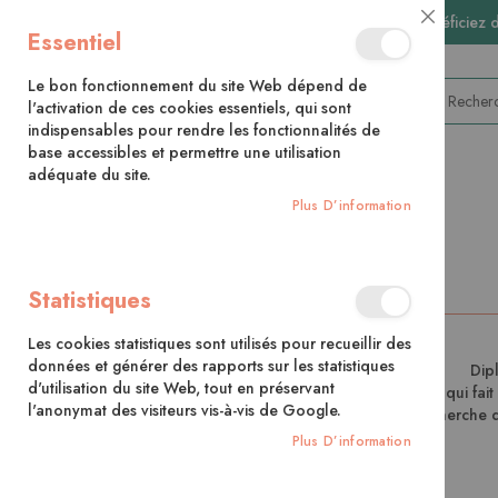
🚚 Bénéficiez 
Close
Essentiel
Cookie
Bar
Le bon fonctionnement du site Web dépend de
l'activation de ces cookies essentiels, qui sont
indispensables pour rendre les fonctionnalités de
base accessibles et permettre une utilisation
adéquate du site.
CATÉGORIES
Plus D’information
Accueil
Contributeur
Maguelone du Fou
Statistiques
Les cookies statistiques sont utilisés pour recueillir des
données et générer des rapports sur les statistiques
Dip
d'utilisation du site Web, tout en préservant
Basée en Provence, Maguelone est une artiste qui fait 
l'anonymat des visiteurs vis-à-vis de Google.
atelier, elle aime façonner ses palettes à la recherch
Plus D’information