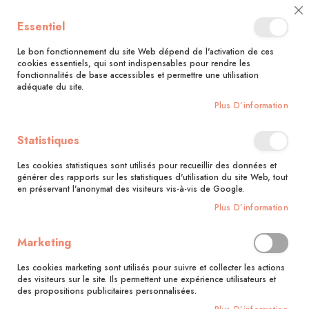
🚚 Bénéficiez d'une livraison à 0,01€ en France métropolitaine et
Cl
Essentiel
Belgique dès 35 euros d'achat !🚚
C
Ba
Le bon fonctionnement du site Web dépend de l'activation de ces
cookies essentiels, qui sont indispensables pour rendre les
fonctionnalités de base accessibles et permettre une utilisation
adéquate du site.
Rechercher
Plus D’information
Accueil
Sacs, bananes et pochettes à coudre
Statistiques
Skip
to
Les cookies statistiques sont utilisés pour recueillir des données et
the
générer des rapports sur les statistiques d'utilisation du site Web, tout
end
en préservant l'anonymat des visiteurs vis-à-vis de Google.
of
Plus D’information
the
images
gallery
Marketing
Les cookies marketing sont utilisés pour suivre et collecter les actions
des visiteurs sur le site. Ils permettent une expérience utilisateurs et
des propositions publicitaires personnalisées.