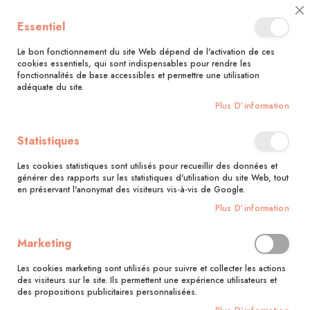
🚚 Bénéficiez d'une livraison à 0,01€ en France métropolitaine et
Cl
Essentiel
Belgique dès 35 euros d'achat !🚚
C
Ba
Le bon fonctionnement du site Web dépend de l'activation de ces
cookies essentiels, qui sont indispensables pour rendre les
fonctionnalités de base accessibles et permettre une utilisation
adéquate du site.
Rechercher
Plus D’information
Accueil
Canevas
Statistiques
Skip
to
Les cookies statistiques sont utilisés pour recueillir des données et
the
générer des rapports sur les statistiques d'utilisation du site Web, tout
end
en préservant l'anonymat des visiteurs vis-à-vis de Google.
of
Plus D’information
the
images
gallery
Marketing
Les cookies marketing sont utilisés pour suivre et collecter les actions
des visiteurs sur le site. Ils permettent une expérience utilisateurs et
des propositions publicitaires personnalisées.