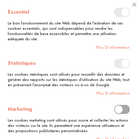
🚚 Bénéficiez d'une livraison à 0,01€ en France métropolitaine et
Cl
Essentiel
Belgique dès 35 euros d'achat !🚚
C
Ba
Le bon fonctionnement du site Web dépend de l'activation de ces
cookies essentiels, qui sont indispensables pour rendre les
fonctionnalités de base accessibles et permettre une utilisation
adéquate du site.
Rechercher
Plus D’information
Accueil
Animaux tout mignons
Statistiques
Skip
to
Les cookies statistiques sont utilisés pour recueillir des données et
the
générer des rapports sur les statistiques d'utilisation du site Web, tout
end
en préservant l'anonymat des visiteurs vis-à-vis de Google.
of
Plus D’information
the
images
gallery
Marketing
Les cookies marketing sont utilisés pour suivre et collecter les actions
des visiteurs sur le site. Ils permettent une expérience utilisateurs et
des propositions publicitaires personnalisées.