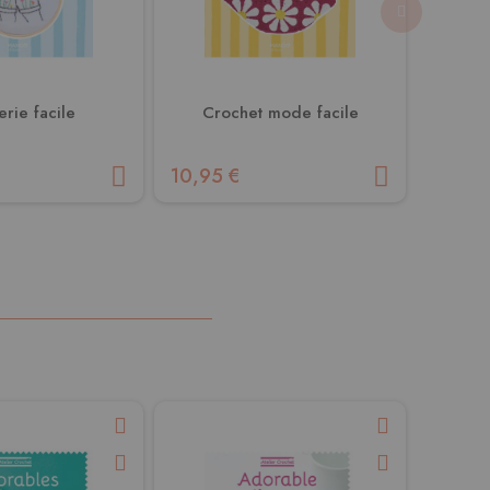
rie facile
Crochet mode facile
Vêt
10,95 €
10,95