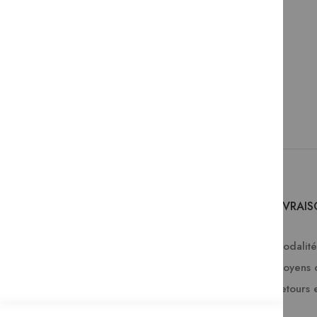
SERVICES
LIVRAI
Comment passer une commande ?
Modalités
Commande professionnelle
Moyens 
FAQ
Retours 
Lire en numérique