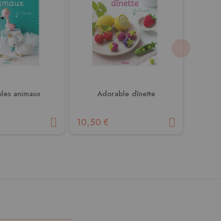
les animaux
Adorable dînette
L'enc
10,50 €
25,00