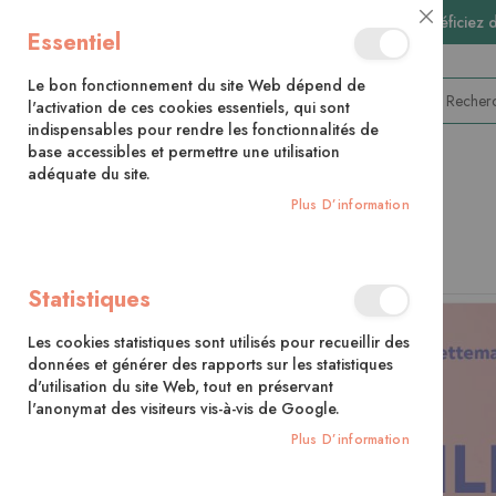
🚚 Bénéficiez 
Close
Essentiel
Cookie
Bar
Le bon fonctionnement du site Web dépend de
l'activation de ces cookies essentiels, qui sont
indispensables pour rendre les fonctionnalités de
base accessibles et permettre une utilisation
adéquate du site.
CATÉGORIES
Plus D’information
Accueil
Argile autodurcissante facile
Statistiques
Skip
to
Les cookies statistiques sont utilisés pour recueillir des
the
données et générer des rapports sur les statistiques
end
d'utilisation du site Web, tout en préservant
of
l'anonymat des visiteurs vis-à-vis de Google.
the
images
Plus D’information
gallery