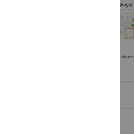
Comment entretenir et
Petits objet
réparer son vélo
9,95 €
13,50 €