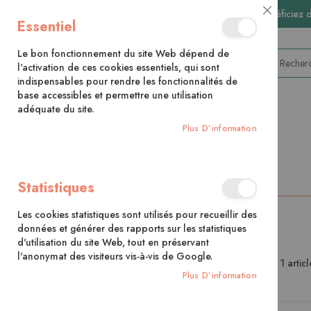
🚚 Bénéficiez 
Close
Essentiel
Cookie
Bar
Le bon fonctionnement du site Web dépend de
l'activation de ces cookies essentiels, qui sont
indispensables pour rendre les fonctionnalités de
base accessibles et permettre une utilisation
adéquate du site.
CATÉGORIES
Plus D’information
Accueil
Contributeur
Amélie Roman
Statistiques
Les cookies statistiques sont utilisés pour recueillir des
données et générer des rapports sur les statistiques
d'utilisation du site Web, tout en préservant
l'anonymat des visiteurs vis-à-vis de Google.
1
articl
Ma Liste D’envies
Plus D’information
Il n’y a aucun article dans votre liste