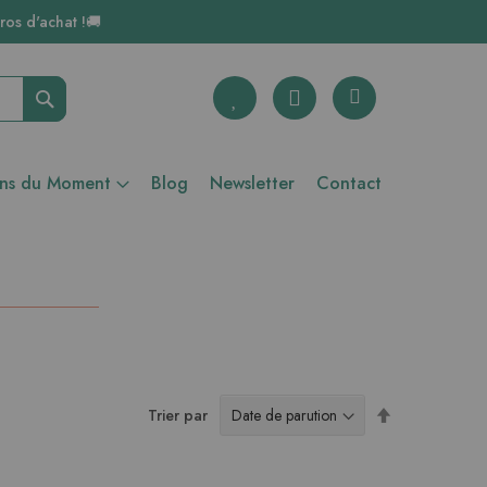
ros d'achat !🚚
Rechercher
ons du Moment
Blog
Newsletter
Contact
Par
Trier par
ordre
décroissant