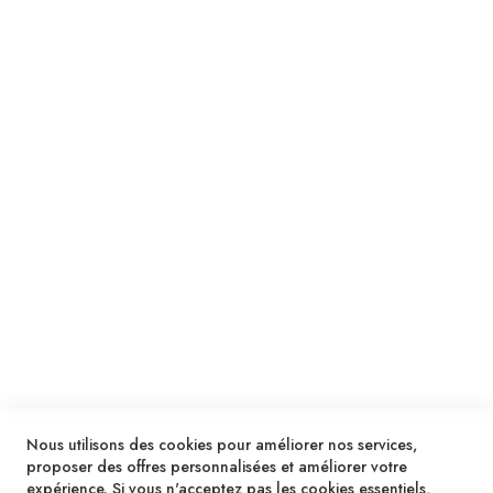
Suivez notre newsletter
Je m'inscris !
ENVOYER
SERVICES
LIVRAISON & PAIEMENT
INFORMATIONS
NOUS CONTACTER
Nous utilisons des cookies pour améliorer nos services,
proposer des offres personnalisées et améliorer votre
expérience. Si vous n'acceptez pas les cookies essentiels,