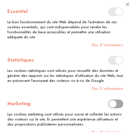
🚚 Bénéficiez d'une livraison à 0,01€ en France métropolitaine et
Cl
Essentiel
Belgique dès 35 euros d'achat !🚚
C
Ba
Le bon fonctionnement du site Web dépend de l'activation de ces
cookies essentiels, qui sont indispensables pour rendre les
fonctionnalités de base accessibles et permettre une utilisation
adéquate du site.
Rechercher
Plus D’information
Accueil
Contributeur
Virginie Robichon
Statistiques
Virginie Robichon
Les cookies statistiques sont utilisés pour recueillir des données et
générer des rapports sur les statistiques d'utilisation du site Web, tout
en préservant l'anonymat des visiteurs vis-à-vis de Google.
1
article
Plus D’information
Pa
Trier par
or
Marketing
dé
Les cookies marketing sont utilisés pour suivre et collecter les actions
des visiteurs sur le site. Ils permettent une expérience utilisateurs et
des propositions publicitaires personnalisées.