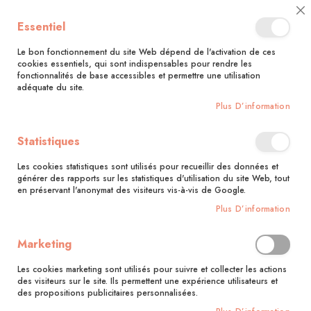
🚚 Bénéficiez d'une livraison à 0,01€ en France métropolitaine et
Cl
Essentiel
Belgique dès 35 euros d'achat !🚚
C
Ba
Le bon fonctionnement du site Web dépend de l'activation de ces
cookies essentiels, qui sont indispensables pour rendre les
fonctionnalités de base accessibles et permettre une utilisation
adéquate du site.
Rechercher
Plus D’information
Accueil
Pastel
Statistiques
Skip
to
Les cookies statistiques sont utilisés pour recueillir des données et
the
générer des rapports sur les statistiques d'utilisation du site Web, tout
end
en préservant l'anonymat des visiteurs vis-à-vis de Google.
of
Plus D’information
the
images
gallery
Marketing
Les cookies marketing sont utilisés pour suivre et collecter les actions
des visiteurs sur le site. Ils permettent une expérience utilisateurs et
des propositions publicitaires personnalisées.