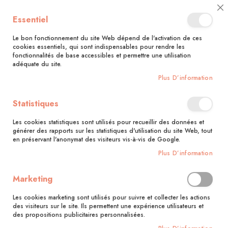
🚚 Bénéficiez d'une livraison à 0,01€ en France métropolitaine et
Cl
Essentiel
Belgique dès 35 euros d'achat !🚚
C
Ba
Le bon fonctionnement du site Web dépend de l'activation de ces
cookies essentiels, qui sont indispensables pour rendre les
fonctionnalités de base accessibles et permettre une utilisation
adéquate du site.
Rechercher
Plus D’information
Accueil
Apprendre à dessiner les mains
Statistiques
Skip
to
Les cookies statistiques sont utilisés pour recueillir des données et
the
générer des rapports sur les statistiques d'utilisation du site Web, tout
end
en préservant l'anonymat des visiteurs vis-à-vis de Google.
of
Plus D’information
the
images
gallery
Marketing
Les cookies marketing sont utilisés pour suivre et collecter les actions
des visiteurs sur le site. Ils permettent une expérience utilisateurs et
des propositions publicitaires personnalisées.