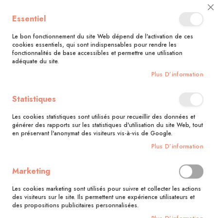
🚚 Bénéficiez d'une livraison à 0,01€ en France métropolitaine et
Cl
Essentiel
Belgique dès 35 euros d'achat !🚚
C
Ba
Le bon fonctionnement du site Web dépend de l'activation de ces
cookies essentiels, qui sont indispensables pour rendre les
fonctionnalités de base accessibles et permettre une utilisation
adéquate du site.
Rechercher
Plus D’information
Accueil
Je fais moi-même : Argile autodurcissante
Statistiques
Skip
to
Les cookies statistiques sont utilisés pour recueillir des données et
the
générer des rapports sur les statistiques d'utilisation du site Web, tout
end
en préservant l'anonymat des visiteurs vis-à-vis de Google.
of
Plus D’information
the
images
gallery
Marketing
Les cookies marketing sont utilisés pour suivre et collecter les actions
des visiteurs sur le site. Ils permettent une expérience utilisateurs et
des propositions publicitaires personnalisées.