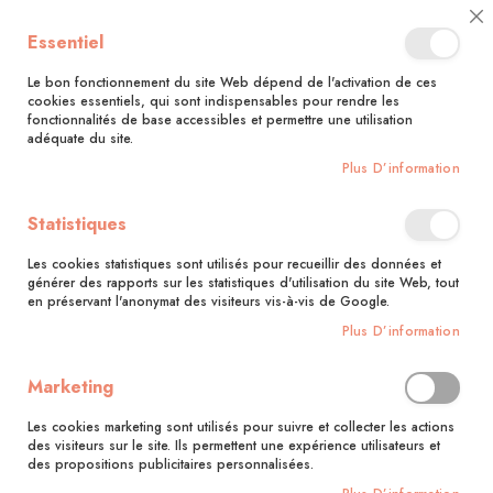
🚚 Bénéficiez d'une livraison à 0,01€ en France métropolitaine et
Cl
Essentiel
Belgique dès 35 euros d'achat !🚚
C
Ba
Le bon fonctionnement du site Web dépend de l'activation de ces
cookies essentiels, qui sont indispensables pour rendre les
fonctionnalités de base accessibles et permettre une utilisation
adéquate du site.
Rechercher
Plus D’information
Accueil
Crochet
Statistiques
Skip
to
Les cookies statistiques sont utilisés pour recueillir des données et
the
générer des rapports sur les statistiques d'utilisation du site Web, tout
end
en préservant l'anonymat des visiteurs vis-à-vis de Google.
of
Plus D’information
the
images
gallery
Marketing
Les cookies marketing sont utilisés pour suivre et collecter les actions
des visiteurs sur le site. Ils permettent une expérience utilisateurs et
des propositions publicitaires personnalisées.