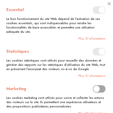
🚚 Bénéficiez d'une livraison à 0,01€ en France métropolitaine et
Cl
Essentiel
Belgique dès 35 euros d'achat !🚚
C
Ba
Le bon fonctionnement du site Web dépend de l'activation de ces
cookies essentiels, qui sont indispensables pour rendre les
fonctionnalités de base accessibles et permettre une utilisation
adéquate du site.
Rechercher
Plus D’information
Accueil
Couture déco
Statistiques
Skip
to
Les cookies statistiques sont utilisés pour recueillir des données et
the
générer des rapports sur les statistiques d'utilisation du site Web, tout
end
en préservant l'anonymat des visiteurs vis-à-vis de Google.
of
Plus D’information
the
images
gallery
Marketing
Les cookies marketing sont utilisés pour suivre et collecter les actions
des visiteurs sur le site. Ils permettent une expérience utilisateurs et
des propositions publicitaires personnalisées.