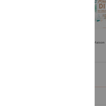
La poterie sans tour
Maison 
29,50 €
29,95 €