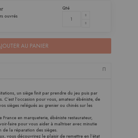
Qté
er
rs ouvrés
AJOUTER AU PANIER
itations, un siège finit par prendre du jeu puis par
es. C’est l’occasion pour vous, amateur ébéniste, de
os sièges relégués au grenier ou chinés sur les
de France en marqueterie, ébéniste restaurateur,
oir-faire pour vous aider à maîtriser avec minutie
n de la réparation des sièges.
x, vous découvrirez le plaisir de remettre en l’état