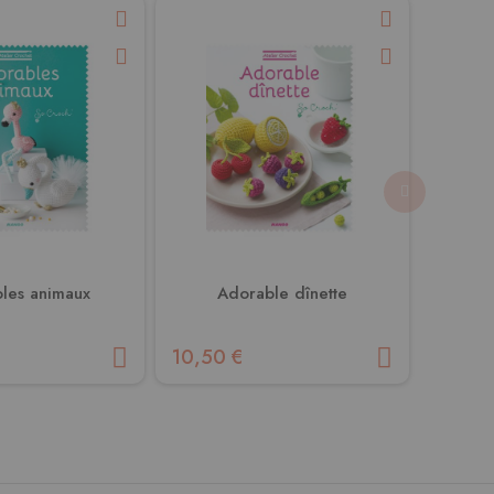
les animaux
Adorable dînette
L'enc
10,50 €
25,00