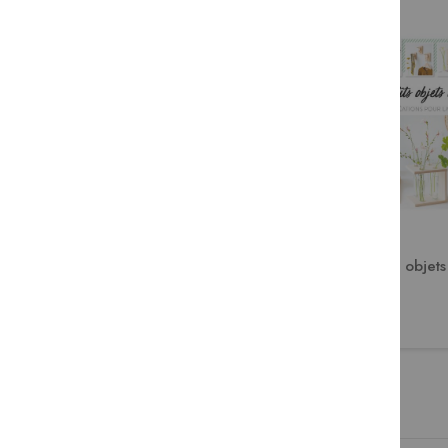
Comment entretenir et
Petits objet
réparer son vélo
9,95 €
13,50 €