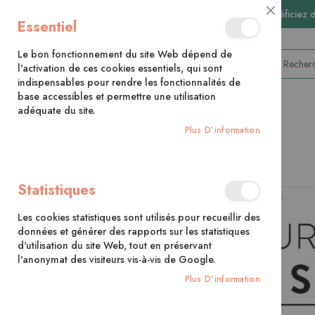
🚚 Bénéficiez 
Close
Essentiel
Cookie
Bar
Le bon fonctionnement du site Web dépend de
l'activation de ces cookies essentiels, qui sont
indispensables pour rendre les fonctionnalités de
base accessibles et permettre une utilisation
adéquate du site.
CATÉGORIES
Plus D’information
Accueil
La restauration des sièges
Statistiques
Skip
to
Les cookies statistiques sont utilisés pour recueillir des
the
données et générer des rapports sur les statistiques
end
d'utilisation du site Web, tout en préservant
of
l'anonymat des visiteurs vis-à-vis de Google.
the
images
Plus D’information
gallery