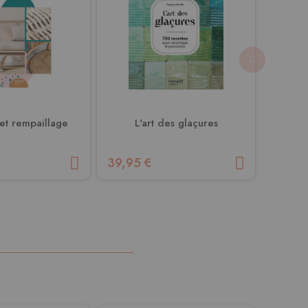
et rempaillage
L'art des glaçures
Le ma
39,95 €
16,95