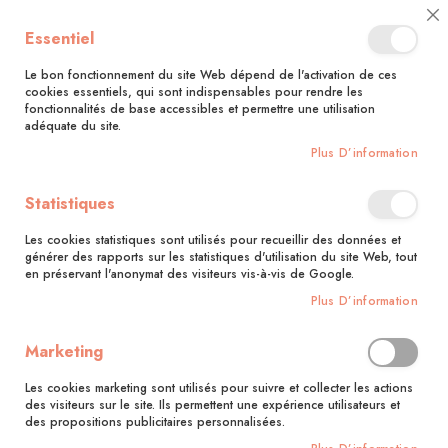
🚚 Bénéficiez d'une livraison à 0,01€ en France métropolitaine et
Cl
Essentiel
Belgique dès 35 euros d'achat !🚚
C
Ba
Le bon fonctionnement du site Web dépend de l'activation de ces
cookies essentiels, qui sont indispensables pour rendre les
fonctionnalités de base accessibles et permettre une utilisation
adéquate du site.
Rechercher
Plus D’information
Accueil
Le dessin facile
Statistiques
Skip
to
Les cookies statistiques sont utilisés pour recueillir des données et
the
générer des rapports sur les statistiques d'utilisation du site Web, tout
end
en préservant l'anonymat des visiteurs vis-à-vis de Google.
of
Plus D’information
the
images
gallery
Marketing
Les cookies marketing sont utilisés pour suivre et collecter les actions
des visiteurs sur le site. Ils permettent une expérience utilisateurs et
des propositions publicitaires personnalisées.