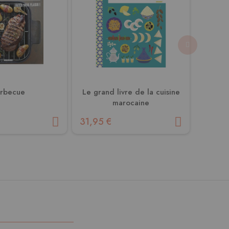
rbecue
Le grand livre de la cuisine
La cuis
marocaine
31,95 €
13,50