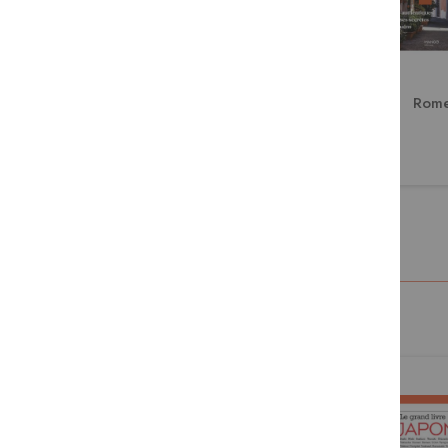
Porto
Rom
24,95 €
27,95 €