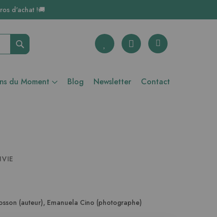
ros d'achat !🚚
Rechercher
ons du Moment
Blog
Newsletter
Contact
NVIE
sson (auteur)
,
Emanuela Cino (photographe)