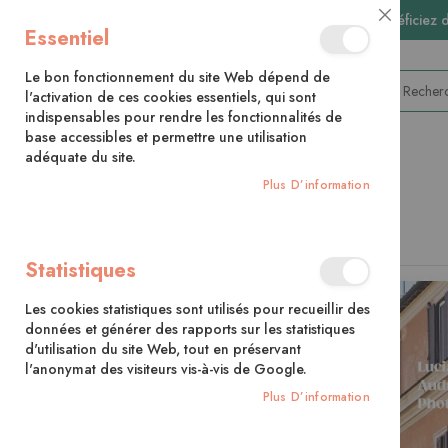
🚚 Bénéficiez 
Close
Essentiel
Cookie
Bar
Le bon fonctionnement du site Web dépend de
l'activation de ces cookies essentiels, qui sont
indispensables pour rendre les fonctionnalités de
base accessibles et permettre une utilisation
adéquate du site.
CATÉGORIES
Plus D’information
Accueil
Rome
Statistiques
Skip
to
Les cookies statistiques sont utilisés pour recueillir des
the
données et générer des rapports sur les statistiques
end
d'utilisation du site Web, tout en préservant
of
l'anonymat des visiteurs vis-à-vis de Google.
the
images
Plus D’information
gallery