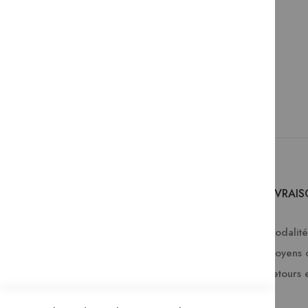
SERVICES
LIVRAI
Comment passer une commande ?
Modalités
Commande professionnelle
Moyens 
FAQ
Retours 
Lire en numérique