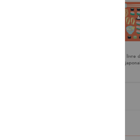
Burgers !
Le grand livre d
japona
15,00 €
29,95 €