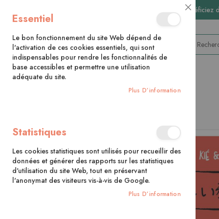
🚚 Bénéficiez 
Close
Essentiel
Cookie
Bar
Le bon fonctionnement du site Web dépend de
l'activation de ces cookies essentiels, qui sont
indispensables pour rendre les fonctionnalités de
base accessibles et permettre une utilisation
adéquate du site.
CATÉGORIES
Plus D’information
Accueil
La cuisine japonaise illustrée
Statistiques
Skip
to
Les cookies statistiques sont utilisés pour recueillir des
the
données et générer des rapports sur les statistiques
end
d'utilisation du site Web, tout en préservant
of
l'anonymat des visiteurs vis-à-vis de Google.
the
images
Plus D’information
gallery