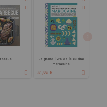
rbecue
Le grand livre de la cuisine
La cuis
marocaine
31,95 €
13,50