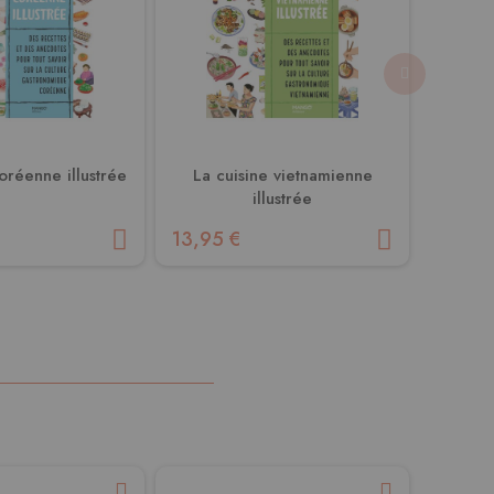
oréenne illustrée
La cuisine vietnamienne
La cuis
illustrée
13,95 €
14,95