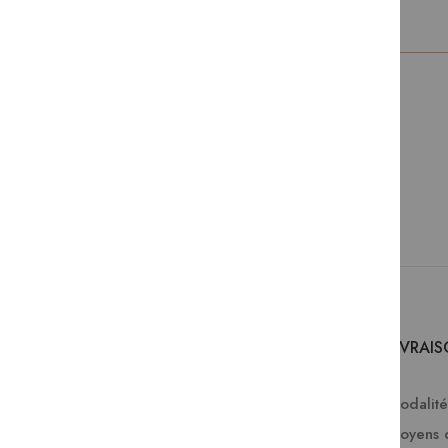
SERVICES
LIVRAI
Comment passer une commande ?
Modalités
Commande professionnelle
Moyens 