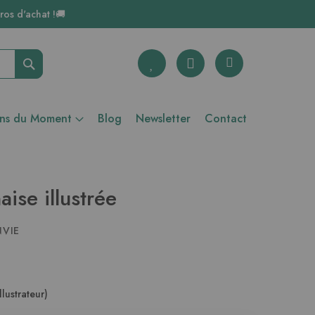
ros d'achat !🚚
Rechercher
ons du Moment
Blog
Newsletter
Contact
aise illustrée
NVIE
llustrateur)