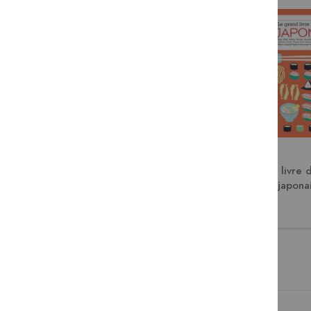
Burgers !
Le grand livre d
japona
15,00 €
29,95 €