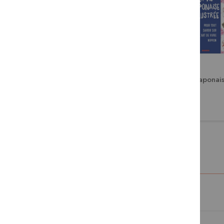
La cuisine japonaise illustrée
La vie japonais
13,50 €
15,00 €