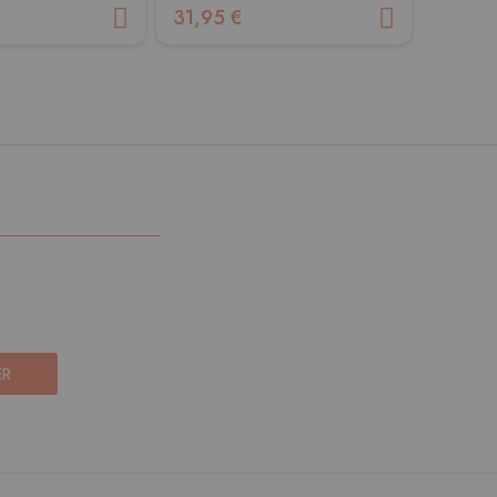
31,95 €
13,50
ER