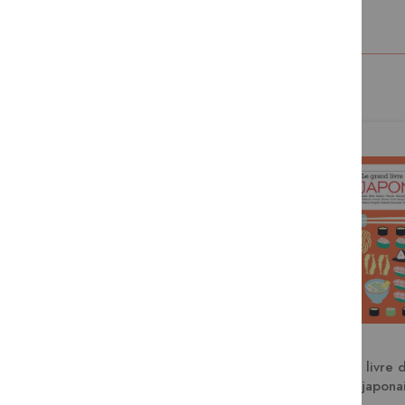
Burgers !
Le grand livre d
japona