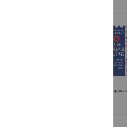
La cuisine japonaise illustrée
La vie japonais
13,50 €
15,00 €