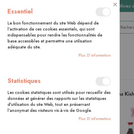
🚚 Bénéficiez 
Close
Essentiel
Cookie
Bar
Le bon fonctionnement du site Web dépend de
l'activation de ces cookies essentiels, qui sont
indispensables pour rendre les fonctionnalités de
base accessibles et permettre une utilisation
adéquate du site.
CATÉGORIES
Plus D’information
Accueil
Le Japon illustré
Statistiques
Skip
to
Les cookies statistiques sont utilisés pour recueillir des
the
données et générer des rapports sur les statistiques
end
d'utilisation du site Web, tout en préservant
of
l'anonymat des visiteurs vis-à-vis de Google.
the
images
Plus D’information
gallery