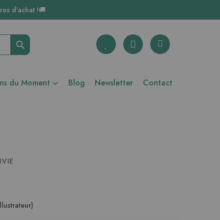
ros d'achat !🚚
Rechercher
ons du Moment
Blog
Newsletter
Contact
NVIE
llustrateur)