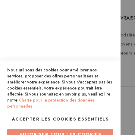
SERVICES
LIVRAI
Comment passer une commande ?
Modalités
Commande professionnelle
Moyens 
FAQ
Retours 
Lire en numérique
Nous utilisons des cookies pour améliorer nos
Inscription à la newsletter
services, proposer des offres personnalisées et
améliorer votre expérience. Si vous n'acceptez pas les
cookies essentiels, votre expérience pourrait être
affectée. Si vous souhaitez en savoir plus, veuillez lire
notre
Charte pour la protection des données
personnelles
ACCEPTER LES COOKIES ESSENTIELS
AUTORISER TOUS LES COOKIES