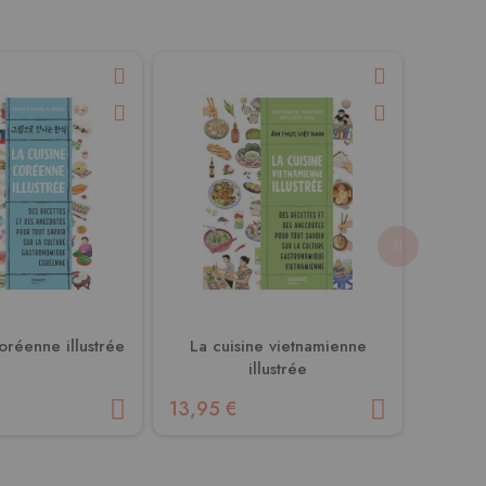
oréenne illustrée
La cuisine vietnamienne
La cuis
illustrée
13,95 €
14,95