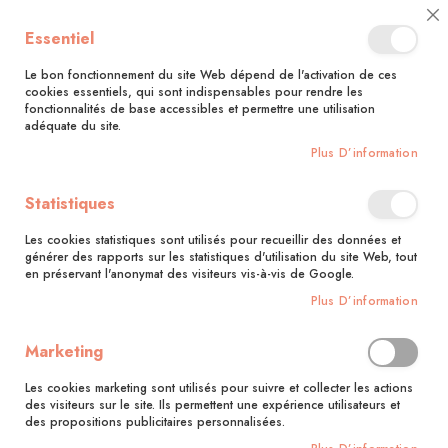
🚚 Bénéficiez d'une livraison à 0,01€ en France métropolitaine et
Cl
Essentiel
Belgique dès 35 euros d'achat !🚚
C
Ba
Le bon fonctionnement du site Web dépend de l'activation de ces
cookies essentiels, qui sont indispensables pour rendre les
fonctionnalités de base accessibles et permettre une utilisation
adéquate du site.
Rechercher
Plus D’information
Accueil
Tacos
Statistiques
Skip
to
Les cookies statistiques sont utilisés pour recueillir des données et
the
générer des rapports sur les statistiques d'utilisation du site Web, tout
end
en préservant l'anonymat des visiteurs vis-à-vis de Google.
of
Plus D’information
the
images
gallery
Marketing
Les cookies marketing sont utilisés pour suivre et collecter les actions
des visiteurs sur le site. Ils permettent une expérience utilisateurs et
des propositions publicitaires personnalisées.