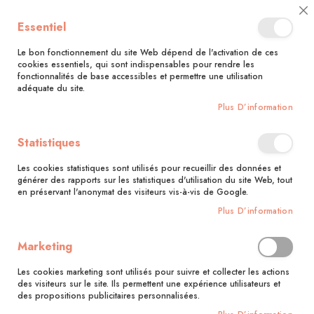
🚚 Bénéficiez d'une livraison à 0,01€ en France métropolitaine et
Cl
Essentiel
Belgique dès 35 euros d'achat !🚚
C
Ba
Le bon fonctionnement du site Web dépend de l'activation de ces
cookies essentiels, qui sont indispensables pour rendre les
fonctionnalités de base accessibles et permettre une utilisation
adéquate du site.
Rechercher
Plus D’information
Accueil
Collections
Guide illustré
Statistiques
Guide illustré
Les cookies statistiques sont utilisés pour recueillir des données et
Produits
1
-
12
sur
13
générer des rapports sur les statistiques d'utilisation du site Web, tout
en préservant l'anonymat des visiteurs vis-à-vis de Google.
Pa
Trier par
Plus D’information
or
dé
Marketing
Les cookies marketing sont utilisés pour suivre et collecter les actions
des visiteurs sur le site. Ils permettent une expérience utilisateurs et
des propositions publicitaires personnalisées.