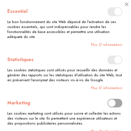
🚚 Bénéficiez d'une livraison à 0,01€ en France métropolitaine et
Cl
Essentiel
Belgique dès 35 euros d'achat !🚚
C
Ba
Le bon fonctionnement du site Web dépend de l'activation de ces
cookies essentiels, qui sont indispensables pour rendre les
fonctionnalités de base accessibles et permettre une utilisation
adéquate du site.
Rechercher
Plus D’information
Accueil
Le grand livre de la cuisine des 5 continents
Statistiques
Skip
to
Les cookies statistiques sont utilisés pour recueillir des données et
the
générer des rapports sur les statistiques d'utilisation du site Web, tout
end
en préservant l'anonymat des visiteurs vis-à-vis de Google.
of
Plus D’information
the
images
gallery
Marketing
Les cookies marketing sont utilisés pour suivre et collecter les actions
des visiteurs sur le site. Ils permettent une expérience utilisateurs et
des propositions publicitaires personnalisées.