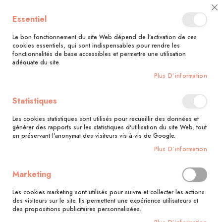
🚚 Bénéficiez d'une livraison à 0,01€ en France métropolitaine et
Cl
Essentiel
Belgique dès 35 euros d'achat !🚚
C
Ba
Le bon fonctionnement du site Web dépend de l'activation de ces
cookies essentiels, qui sont indispensables pour rendre les
fonctionnalités de base accessibles et permettre une utilisation
adéquate du site.
Rechercher
Plus D’information
Accueil
Easy Inde : bases et recettes incontournables
Statistiques
Skip
to
Les cookies statistiques sont utilisés pour recueillir des données et
the
générer des rapports sur les statistiques d'utilisation du site Web, tout
end
en préservant l'anonymat des visiteurs vis-à-vis de Google.
of
Plus D’information
the
images
gallery
Marketing
Les cookies marketing sont utilisés pour suivre et collecter les actions
des visiteurs sur le site. Ils permettent une expérience utilisateurs et
des propositions publicitaires personnalisées.