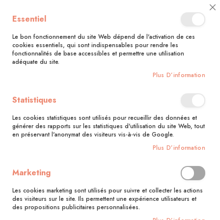
🚚 Bénéficiez d'une livraison à 0,01€ en France métropolitaine et
Cl
Essentiel
Belgique dès 35 euros d'achat !🚚
C
Ba
Le bon fonctionnement du site Web dépend de l'activation de ces
cookies essentiels, qui sont indispensables pour rendre les
fonctionnalités de base accessibles et permettre une utilisation
adéquate du site.
Rechercher
Plus D’information
Accueil
Sandwichs – pita, grilled cheese, club
Statistiques
Skip
to
Les cookies statistiques sont utilisés pour recueillir des données et
the
générer des rapports sur les statistiques d'utilisation du site Web, tout
end
en préservant l'anonymat des visiteurs vis-à-vis de Google.
of
Plus D’information
the
images
gallery
Marketing
Les cookies marketing sont utilisés pour suivre et collecter les actions
des visiteurs sur le site. Ils permettent une expérience utilisateurs et
des propositions publicitaires personnalisées.