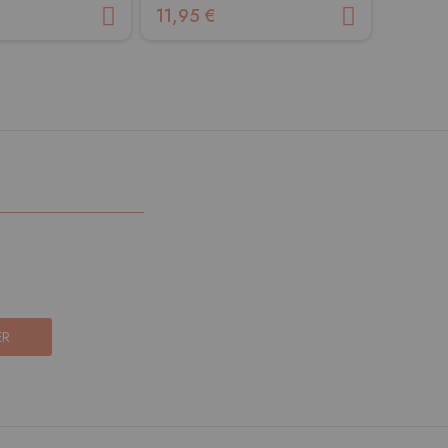
11,95 €
11,95 
ER