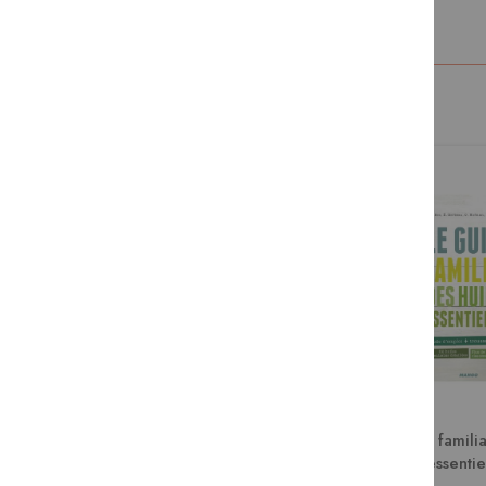
Ouf ! Je respire
Le guide familia
essentie