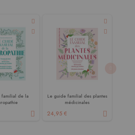
familial de la
Le guide familial des plantes
Le g
uropathie
médicinales
24,95 €
24,95