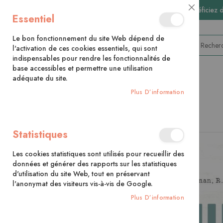
🚚 Bénéficiez 
Close
Essentiel
Cookie
Bar
Le bon fonctionnement du site Web dépend de
l'activation de ces cookies essentiels, qui sont
indispensables pour rendre les fonctionnalités de
base accessibles et permettre une utilisation
adéquate du site.
CATÉGORIES
Plus D’information
Accueil
Le guide familial des huiles essentielles
Statistiques
Skip
to
Les cookies statistiques sont utilisés pour recueillir des
the
données et générer des rapports sur les statistiques
end
d'utilisation du site Web, tout en préservant
of
l'anonymat des visiteurs vis-à-vis de Google.
the
images
Plus D’information
gallery