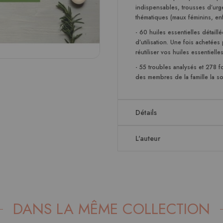
indispensables, trousses d’urg
thématiques (maux féminins, en
-
60 huiles essentielles
détaillé
d’utilisation. Une fois acheté
réutiliser vos huiles essentielles
-
55 troubles analysés et 278 
des membres de la famille la so
Détails
L'auteur
DANS LA MÊME COLLECTION