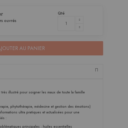
Qté
er
rs ouvrés
AJOUTER AU PANIER
rès illustré pour soigner les maux de toute la famille
érapie, phytothérapie, médecine et gestion des émotions)
ormations ultra pratiques et actualisées pour une
iés :
blématiques principales : huiles essentielles