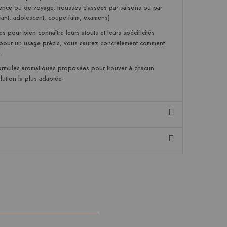
ence ou de voyage, trousses classées par saisons ou par
fant, adolescent, coupe-faim, examens)
es pour bien connaître leurs atouts et leurs spécificités
es pour un usage précis, vous saurez concrètement comment
.
formules aromatiques
proposées pour trouver à chacun
lution la plus adaptée.