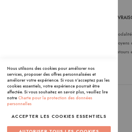
SERVICES
LIVRAI
Comment passer une commande ?
Modalités
Commande professionnelle
Moyens 
FAQ
Retours 
Lire en numérique
Nous utilisons des cookies pour améliorer nos
Inscription à la newsletter
services, proposer des offres personnalisées et
améliorer votre expérience. Si vous n'acceptez pas les
cookies essentiels, votre expérience pourrait être
affectée. Si vous souhaitez en savoir plus, veuillez lire
notre
Charte pour la protection des données
personnelles
ACCEPTER LES COOKIES ESSENTIELS
AUTORISER TOUS LES COOKIES