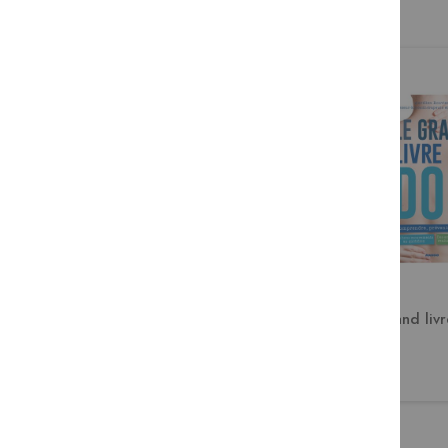
Le guide familial des huiles
Le grand liv
essentielles
19,95 €
19,95 €