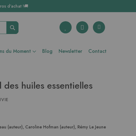
ros d'achat !🚚
Rechercher
ons du Moment
Blog
Newsletter
Contact
l des huiles essentielles
NVIE
eau (auteur)
,
Caroline Hofman (auteur)
,
Rémy Le Jeune