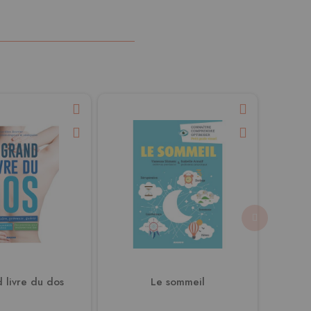
 livre du dos
Le sommeil
Vagin e