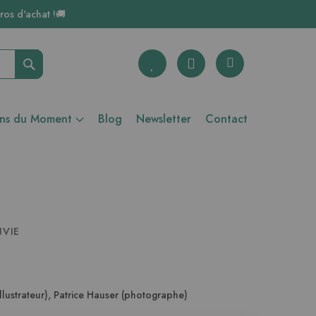
ros d'achat !🚚
Rechercher
ons du Moment
Blog
Newsletter
Contact
NVIE
llustrateur)
,
Patrice Hauser (photographe)