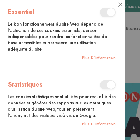
🚚 Bénéficiez 
Close
Essentiel
Cookie
Bar
Le bon fonctionnement du site Web dépend de
l'activation de ces cookies essentiels, qui sont
indispensables pour rendre les fonctionnalités de
base accessibles et permettre une utilisation
adéquate du site.
CATÉGORIES
Plus D’information
Accueil
Izakaya
Statistiques
Skip
to
Les cookies statistiques sont utilisés pour recueillir des
the
données et générer des rapports sur les statistiques
end
d'utilisation du site Web, tout en préservant
of
l'anonymat des visiteurs vis-à-vis de Google.
the
images
Plus D’information
gallery