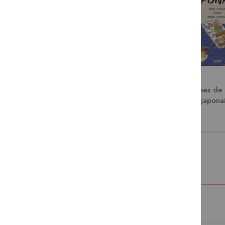
Ramen, soba, udon et autres
Les bases de 
nouilles japonaises
japona
16,95 €
16,95 €