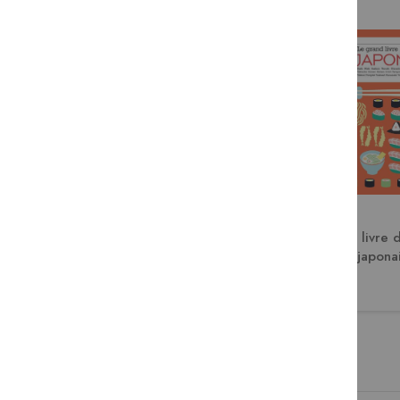
Burgers !
Le grand livre d
japona
15,00 €
29,95 €