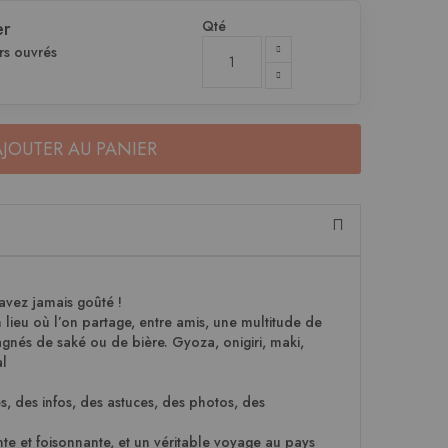
Qté
er
rs ouvrés
AJOUTER AU PANIER
vez jamais goûté !
 lieu où l’on partage, entre amis, une multitude de
agnés de saké ou de bière. Gyoza, onigiri, maki,
al
s, des infos, des astuces, des photos, des
te et foisonnante, et un véritable voyage au pays