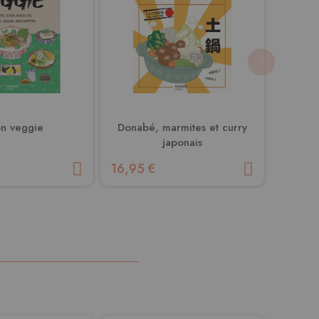
on veggie
Donabé, marmites et curry
Mochi, 
japonais
16,95 €
16,95