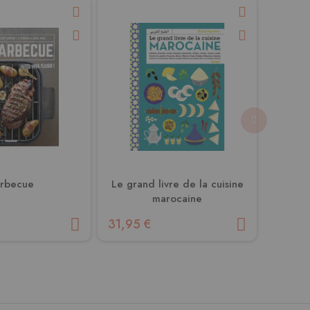
rbecue
Le grand livre de la cuisine
La cuis
marocaine
31,95 €
13,50