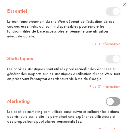
🚚 Bénéficiez d'une livraison à 0,01€ en France métropolitaine et
Cl
Essentiel
Belgique dès 35 euros d'achat !🚚
C
Ba
Le bon fonctionnement du site Web dépend de l'activation de ces
cookies essentiels, qui sont indispensables pour rendre les
fonctionnalités de base accessibles et permettre une utilisation
adéquate du site.
Rechercher
Plus D’information
Accueil
Apéros du monde
Statistiques
Skip
to
Les cookies statistiques sont utilisés pour recueillir des données et
the
générer des rapports sur les statistiques d'utilisation du site Web, tout
end
en préservant l'anonymat des visiteurs vis-à-vis de Google.
of
Plus D’information
the
images
gallery
Marketing
Les cookies marketing sont utilisés pour suivre et collecter les actions
des visiteurs sur le site. Ils permettent une expérience utilisateurs et
des propositions publicitaires personnalisées.