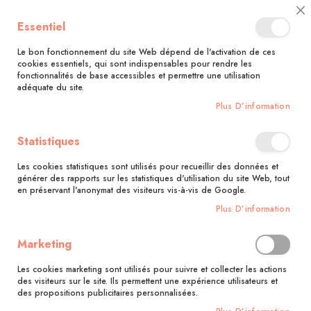
🚚 Bénéficiez d'une livraison à 0,01€ en France métropolitaine et
Cl
Essentiel
Belgique dès 35 euros d'achat !🚚
C
Ba
Le bon fonctionnement du site Web dépend de l'activation de ces
cookies essentiels, qui sont indispensables pour rendre les
fonctionnalités de base accessibles et permettre une utilisation
adéquate du site.
Rechercher
Plus D’information
Accueil
Corée
Statistiques
Skip
to
Les cookies statistiques sont utilisés pour recueillir des données et
the
générer des rapports sur les statistiques d'utilisation du site Web, tout
end
en préservant l'anonymat des visiteurs vis-à-vis de Google.
of
Plus D’information
the
images
gallery
Marketing
Les cookies marketing sont utilisés pour suivre et collecter les actions
des visiteurs sur le site. Ils permettent une expérience utilisateurs et
des propositions publicitaires personnalisées.