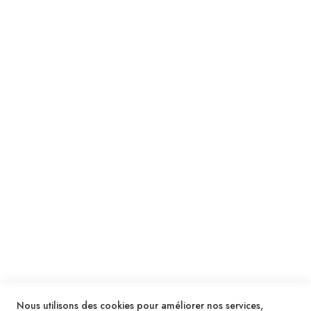
Suivez notre newsletter
Je m'inscris !
ENVOYER
SERVICES
LIVRAISON & PAIEMENT
INFORMATIONS
NOUS CONTACTER
Nous utilisons des cookies pour améliorer nos services,