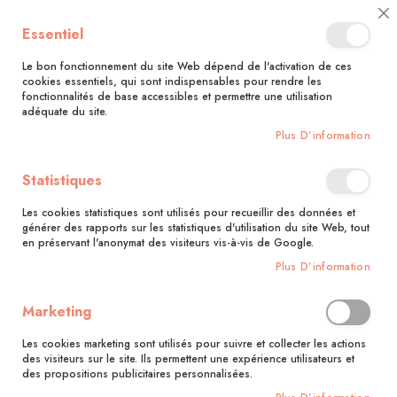
🚚 Bénéficiez d'une livraison à 0,01€ en France métropolitaine et
Cl
Essentiel
Belgique dès 35 euros d'achat !🚚
C
Ba
Le bon fonctionnement du site Web dépend de l'activation de ces
cookies essentiels, qui sont indispensables pour rendre les
fonctionnalités de base accessibles et permettre une utilisation
adéquate du site.
Rechercher
Plus D’information
Accueil
Blog
Recettes
Statistiques
Les cookies statistiques sont utilisés pour recueillir des données et
Recettes
générer des rapports sur les statistiques d'utilisation du site Web, tout
en préservant l'anonymat des visiteurs vis-à-vis de Google.
Plus D’information
Marketing
Les cookies marketing sont utilisés pour suivre et collecter les actions
des visiteurs sur le site. Ils permettent une expérience utilisateurs et
des propositions publicitaires personnalisées.